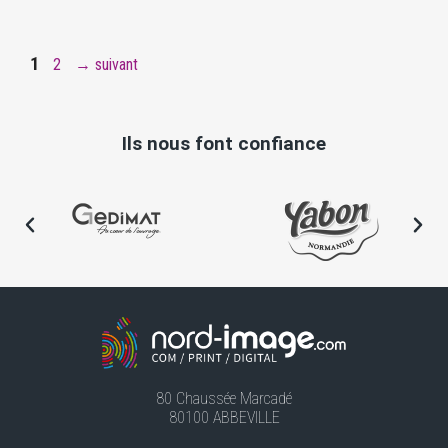
1
2
→
suivant
Ils nous font confiance
80 Chaussée Marcadé
80100 ABBEVILLE